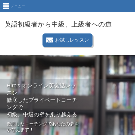
メニュー
英語初級者から中級、上級者への道
お試しレッスン
Hiro's オンライン英会話レッ
スン
徹底したプライベートコーチ
ングで
初級、中級の壁を乗り越える
徹底したコーチングであなたの夢を
かなえます！