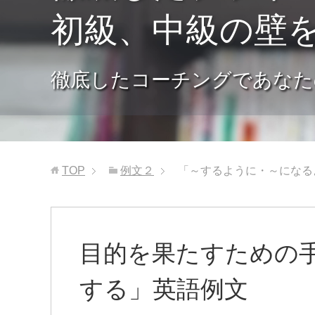
初級、中級の壁
徹底したコーチングであなた
TOP
例文２
「～するように・～になるよ
目的を果たすための手
する」英語例文