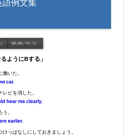
英語例文集
00:00
/
03:15
 になるようにBする」
に働いた。
ew car.
テレビを消した。
ld hear me clearly.
ろう。
re earlier.
つけっぱなしにしておきましょう。