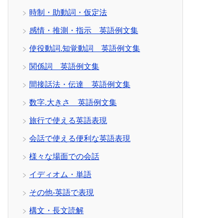
時制・助動詞・仮定法
感情・推測・指示 英語例文集
使役動詞.知覚動詞 英語例文集
関係詞 英語例文集
間接話法・伝達 英語例文集
数字.大きさ 英語例文集
旅行で使える英語表現
会話で使える便利な英語表現
様々な場面での会話
イディオム・単語
その他-英語で表現
構文・長文読解