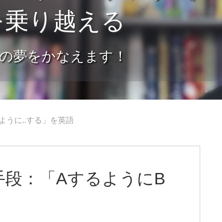
を乗り越える
の夢をかなえます！
うに..する」を英語
段：「AするようにB