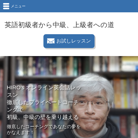
メニュー
英語初級者から中級、上級者への道
お試しレッスン
HIRO's オンライン英会話レッ
スン
徹底したプライベートコーチ
ングで
初級、中級の壁を乗り越える
徹底したコーチングであなたの夢を
かなえます！