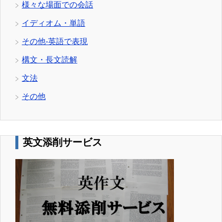
様々な場面での会話
イディオム・単語
その他-英語で表現
構文・長文読解
文法
その他
英文添削サービス