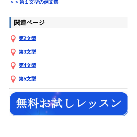
＞＞第１文型の例文集
関連ページ
第2文型
第3文型
第4文型
第5文型